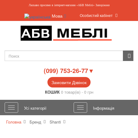
Ласкаво просимо в інтернет-магазин «АБВ Меблі» Запоріжжя
Особистий кабінет
Мова
(099) 753-26-77▼
Замовити Дзвінок
КОШИК
0 товар(ів) - 0 грн
Усі категорії
Інформація
Головна
Бренд
Shanti