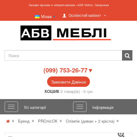
Ласкаво просимо в інтернет-магазин «АБВ Меблі» Запоріжжя
Особистий кабінет
Мова
(099) 753-26-77▼
Замовити Дзвінок
КОШИК
0 товар(ів) - 0 грн
Усі категорії
Інформація
Бренд
PROлісОК
Олімпік (диван + 2 крісла)