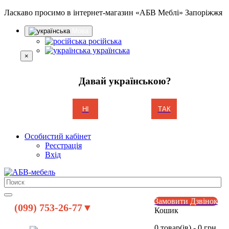
Ласкаво просимо в інтернет-магазин «АБВ Меблі» Запоріжжя
Мова
російська
українська
×
Давай українською?
НІ
ТАК
Особистий кабінет
Реєстрація
Вхід
Замовити Дзвінок
(099) 753-26-77▼
Кошик
0 товар(ів) - 0 грн