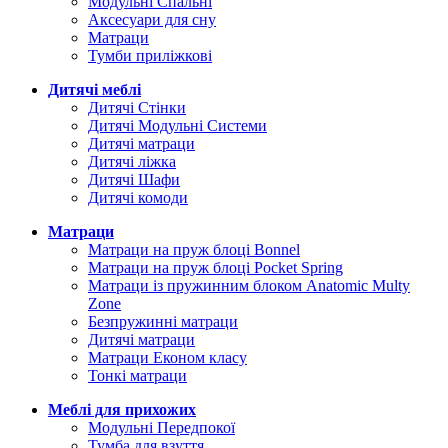
Модульні Спальні
Аксесуари для сну
Матраци
Тумби приліжкові
Дитячі меблі
Дитячі Стінки
Дитячі Модульні Системи
Дитячі матраци
Дитячі ліжка
Дитячі Шафи
Дитячі комоди
Матраци
Матраци на пруж блоці Bonnel
Матраци на пруж блоці Pocket Spring
Матраци із пружинним блоком Anatomic Multy
Zone
Безпружинні матраци
Дитячі матраци
Матраци Економ класу
Тонкі матраци
Меблі для прихожих
Модульні Передпокої
Тумба для взуття