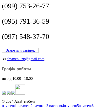
(099) 753-26-77
(095) 791-36-59
(097) 548-37-70
Замовити дзвінок
📧
abvmebli.zp@gmail.com
Графік роботи
пн-нд 10:00 - 18:00
© 2024 АБВ- мебель
payment1
payment2
payment3
payment4
payment5
payment6