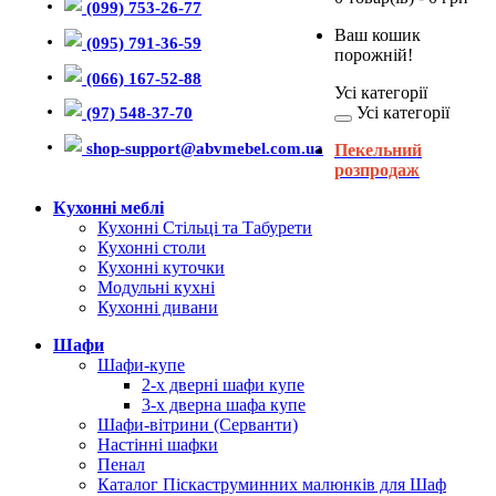
(099) 753-26-77
Ваш кошик
(095) 791-36-59
порожній!
(066) 167-52-88
Усі категорії
Усі категорії
(97) 548-37-70
shop-support@abvmebel.com.ua
Пекельний
розпродаж
Кухонні меблі
Кухонні Стільці та Табурети
Кухонні столи
Кухонні куточки
Модульні кухні
Кухонні дивани
Шафи
Шафи-купе
2-х дверні шафи купе
3-х дверна шафа купе
Шафи-вітрини (Серванти)
Настінні шафки
Пенал
Каталог Піскаструминних малюнків для Шаф