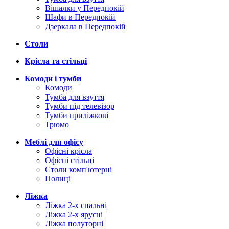
Вішалки у Передпокій
Шафи в Передпокій
Дзеркала в Передпокій
Столи
Крісла та стільці
Комоди і тумби
Комоди
Тумба для взуття
Тумби під телевізор
Тумби приліжкові
Трюмо
Меблі для офісу
Офісні крісла
Офісні стільці
Столи комп'ютерні
Полиці
Ліжка
Ліжка 2-х спальні
Ліжка 2-х ярусні
Ліжка полуторні