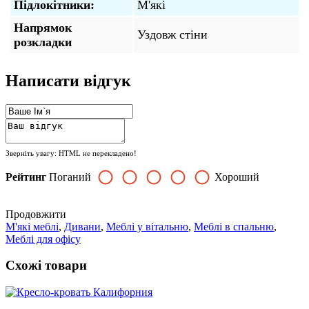
Підлокітники:
М'які
Напрямок
Уздовж стіни
розкладки
Написати відгук
Зверніть увагу:
HTML не перекладено!
Рейтинг
Поганий
Хороший
Продовжити
М'які меблі
,
Дивани
,
Меблі у вітальню
,
Меблі в спальню
,
Меблі для офісу
Схожі товари