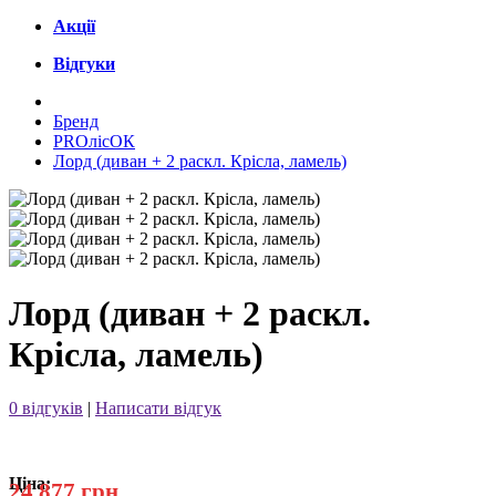
Акції
Відгуки
Бренд
PROлісОК
Лорд (диван + 2 раскл. Крісла, ламель)
Лорд (диван + 2 раскл.
Крісла, ламель)
0 відгуків
|
Написати відгук
Ціна:
24 877 грн