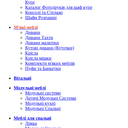
Купе
Каталог Фотодруків для шаф купе
Консолі та Стелажі
Шафи Розпашні
М'які меблі
Дивани
Дивани Тахти
Дивани малютки
Кутові дивани (Куточки)
Крісла
Крісла мішки
Комплекти м'яких меблів
Пуфи та Банкетки
Вітальні
Модульні меблі
Модульні системи
Дитячі Модульні Системи
Модульні кухні
Модульні Спальні
Меблі для спальні
Ліжка