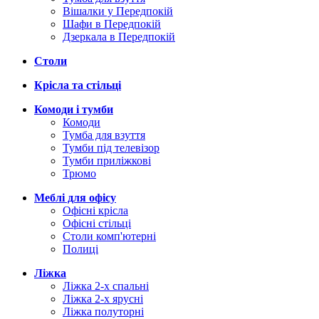
Вішалки у Передпокій
Шафи в Передпокій
Дзеркала в Передпокій
Столи
Крісла та стільці
Комоди і тумби
Комоди
Тумба для взуття
Тумби під телевізор
Тумби приліжкові
Трюмо
Меблі для офісу
Офісні крісла
Офісні стільці
Столи комп'ютерні
Полиці
Ліжка
Ліжка 2-х спальні
Ліжка 2-х ярусні
Ліжка полуторні