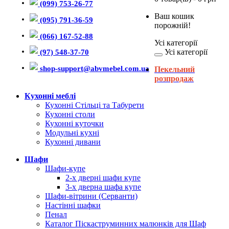
(099) 753-26-77
Ваш кошик
(095) 791-36-59
порожній!
(066) 167-52-88
Усі категорії
Усі категорії
(97) 548-37-70
shop-support@abvmebel.com.ua
Пекельний
розпродаж
Кухонні меблі
Кухонні Стільці та Табурети
Кухонні столи
Кухонні куточки
Модульні кухні
Кухонні дивани
Шафи
Шафи-купе
2-х дверні шафи купе
3-х дверна шафа купе
Шафи-вітрини (Серванти)
Настінні шафки
Пенал
Каталог Піскаструминних малюнків для Шаф