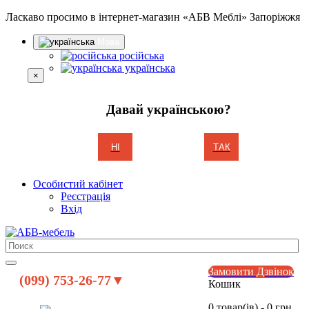
Ласкаво просимо в інтернет-магазин «АБВ Меблі» Запоріжжя
Мова
російська
українська
×
Давай українською?
НІ
ТАК
Особистий кабінет
Реєстрація
Вхід
Замовити Дзвінок
(099) 753-26-77▼
Кошик
0 товар(ів) - 0 грн