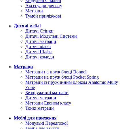
Модульні Спальні
Аксесуари для сну
Матраци
Тумби приліжкові
Дитячі меблі
Дитячі Стінки
Дитячі Модульні Системи
Дитячі матраци
Дитячі ліжка
Дитячі Шафи
Дитячі комоди
Матраци
Матраци на пруж блоці Bonnel
Матраци на пруж блоці Pocket Spring
Матраци із пружинним блоком Anatomic Multy
Zone
Безпружинні матраци
Дитячі матраци
Матраци Економ класу
Тонкі матраци
Меблі для прихожих
Модульні Передпокої
Тумба для взуття