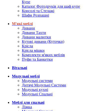
Купе
Каталог Фотодруків для шаф купе
Консолі та Стелажі
Шафи Розпашні
М'які меблі
Дивани
Дивани Тахти
Дивани малютки
Кутові дивани (Куточки)
Крісла
Крісла мішки
Комплекти м'яких меблів
Пуфи та Банкетки
Вітальні
Модульні меблі
Модульні системи
Дитячі Модульні Системи
Модульні кухні
Модульні Спальні
Меблі для спальні
Ліжка