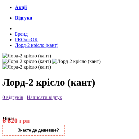
Акції
Відгуки
Бренд
PROлісОК
Лорд-2 крісло (кант)
Лорд-2 крісло (кант)
0 відгуків
|
Написати відгук
Ціна:
6 620 грн
Знаєте де дешевше?