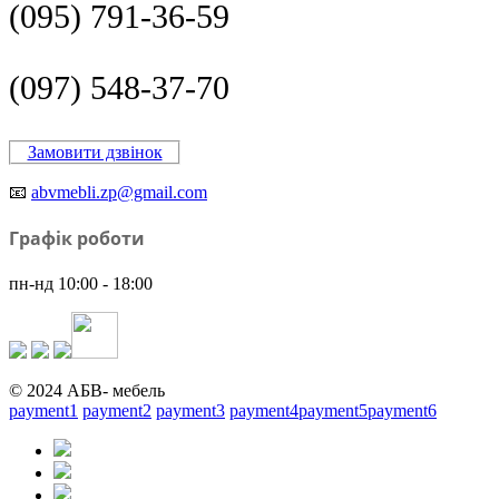
(095) 791-36-59
(097) 548-37-70
Замовити дзвінок
📧
abvmebli.zp@gmail.com
Графік роботи
пн-нд 10:00 - 18:00
© 2024 АБВ- мебель
payment1
payment2
payment3
payment4
payment5
payment6