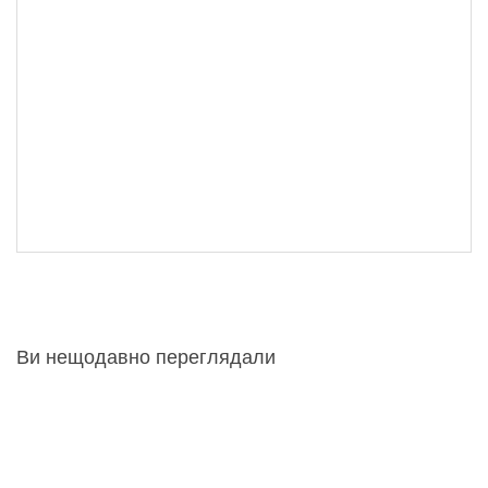
Ви нещодавно переглядали
Диван Фреш
Диван Фреш
11 034 грн
11 034 грн