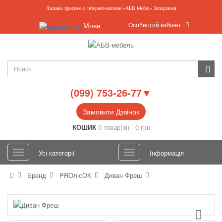
Ласкаво просимо в інтернет-магазин «АБВ Меблі» Запоріжжя
Особистий кабінет
Мова
(099) 753-26-77▼
Замовити Дзвінок
КОШИК
0 товар(ів) - 0 грн
Усі категорії
Інформація
Бренд
PROлісОК
Диван Фреш