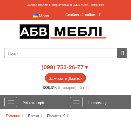
Ласкаво просимо в інтернет-магазин «АБВ Меблі» Запоріжжя
Особистий кабінет
Мова
(099) 753-26-77▼
Замовити Дзвінок
КОШИК
0 товар(ів) - 0 грн
Усі категорії
Інформація
Головна
Бренд
Паритет-К