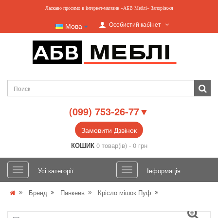
Ласкаво просимо в інтернет-магазин «АБВ Меблі» Запоріжжя
Особистий кабінет
Мова
(099) 753-26-77▼
Замовити Дзвінок
КОШИК
0 товар(ів) - 0 грн
Усі категорії
Інформація
Бренд
Панкеев
Крісло мішок Пуф