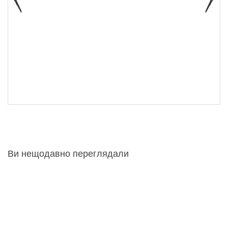
Ви нещодавно переглядали
Крісло мішок Пуф
Крісло мішок Пуф
1 875 грн
1 875 грн