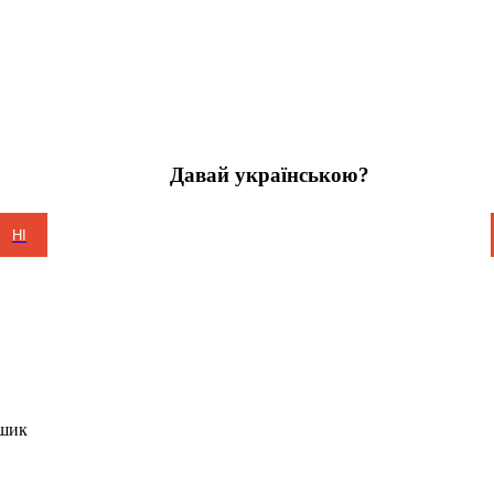
Давай українською?
НІ
шик