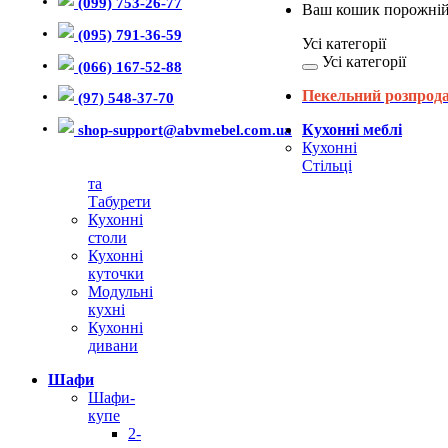
(099) 753-26-77
Ваш кошик порожній
(095) 791-36-59
Усі категорії
Усі категорії
(066) 167-52-88
Пекельний розпрод
(97) 548-37-70
shop-support@abvmebel.com.ua
Кухонні меблі
Кухонні
Стільці
та
Табурети
Кухонні
столи
Кухонні
куточки
Модульні
кухні
Кухонні
дивани
Шафи
Шафи-
купе
2-