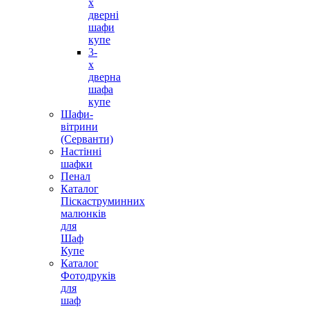
х
дверні
шафи
купе
3-
х
дверна
шафа
купе
Шафи-
вітрини
(Серванти)
Настінні
шафки
Пенал
Каталог
Піскаструминних
малюнків
для
Шаф
Купе
Каталог
Фотодруків
для
шаф