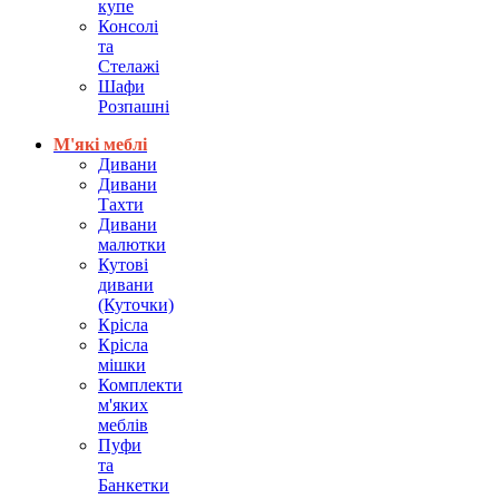
купе
Консолі
та
Стелажі
Шафи
Розпашні
М'які меблі
Дивани
Дивани
Тахти
Дивани
малютки
Кутові
дивани
(Куточки)
Крісла
Крісла
мішки
Комплекти
м'яких
меблів
Пуфи
та
Банкетки