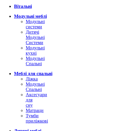
Вітальні
Модульні меблі
Модульні
системи
Дитячі
Модульні
Системи
Модульні
кухні
Модульні
Спальні
Меблі для спальні
Ліжка
Модульні
Спальні
Аксесуари
для
сну
Матраци
Тумби
приліжкові
Дитячі меблі