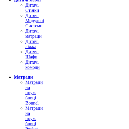
Дитячі
Стінки
Дитячі
Модульні
Системи
Дитячі
матраци
Дитячі
ліжка
Дитячі
Шафи
Дитячі
комоди
Матраци
Матраци
на
пруж
блоці
Bonnel
Матраци
на
пруж
блоці
Pocket