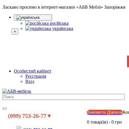
Ласкаво просимо в інтернет-магазин «АБВ Меблі» Запоріжжя
Мова
російська
українська
×
Особистий кабінет
Реєстрація
Вхід
Замовити Дзвінок
Ко
(099) 753-26-77▼
0 товар(ів) - 0 грн