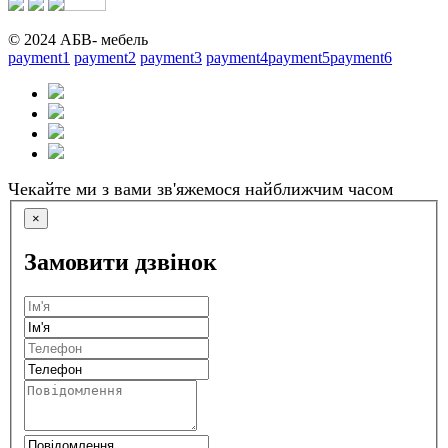
© 2024 АБВ- мебель
payment1
payment2
payment3
payment4
payment5
payment6
Чекайте ми з вами зв'яжемося найближчим часом
×
Замовити дзвінок