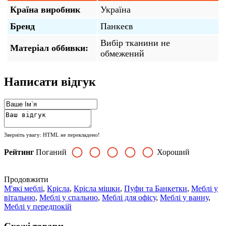
Країна виробник
Україна
Бренд
Панкеєв
Вибір тканини не
Матеріал оббивки:
обмежений
Написати відгук
Зверніть увагу:
HTML не перекладено!
Рейтинг
Поганий
Хороший
Продовжити
М'які меблі
,
Крісла
,
Крісла мішки
,
Пуфи та Банкетки
,
Меблі у
вітальню
,
Меблі у спальню
,
Меблі для офісу
,
Меблі у ванну
,
Меблі у передпокій