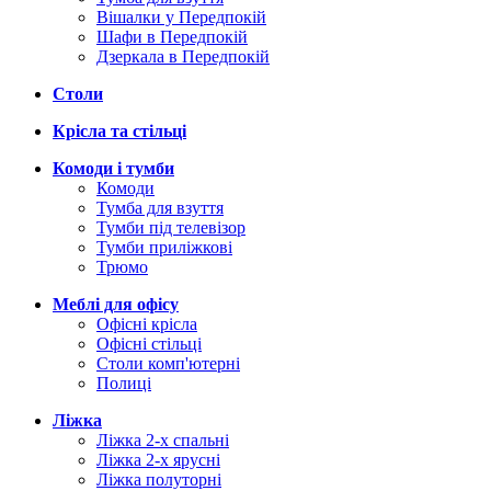
Вішалки у Передпокій
Шафи в Передпокій
Дзеркала в Передпокій
Столи
Крісла та стільці
Комоди і тумби
Комоди
Тумба для взуття
Тумби під телевізор
Тумби приліжкові
Трюмо
Меблі для офісу
Офісні крісла
Офісні стільці
Столи комп'ютерні
Полиці
Ліжка
Ліжка 2-х спальні
Ліжка 2-х ярусні
Ліжка полуторні