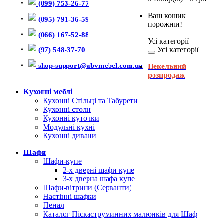
(099) 753-26-77
Ваш кошик
(095) 791-36-59
порожній!
(066) 167-52-88
Усі категорії
Усі категорії
(97) 548-37-70
shop-support@abvmebel.com.ua
Пекельний
розпродаж
Кухонні меблі
Кухонні Стільці та Табурети
Кухонні столи
Кухонні куточки
Модульні кухні
Кухонні дивани
Шафи
Шафи-купе
2-х дверні шафи купе
3-х дверна шафа купе
Шафи-вітрини (Серванти)
Настінні шафки
Пенал
Каталог Піскаструминних малюнків для Шаф