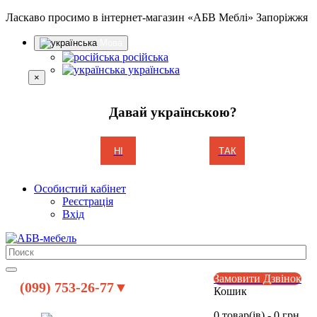
Ласкаво просимо в інтернет-магазин «АБВ Меблі» Запоріжжя
Мова
російська
українська
×
Давай українською?
НІ
ТАК
Особистий кабінет
Реєстрація
Вхід
Замовити Дзвінок
(099) 753-26-77▼
Кошик
0 товар(ів) - 0 грн