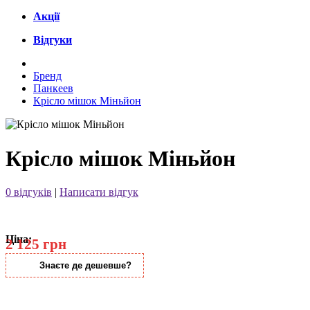
Акції
Відгуки
Бренд
Панкеев
Крісло мішок Міньйон
Крісло мішок Міньйон
0 відгуків
|
Написати відгук
Ціна:
2 125 грн
Знаєте де дешевше?