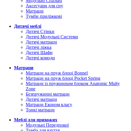
Модульні Спальні
Аксесуари для сну
Матраци
Тумби приліжкові
Дитячі меблі
Дитячі Стінки
Дитячі Модульні Системи
Дитячі матраци
Дитячі ліжка
Дитячі Шафи
Дитячі комоди
Матраци
Матраци на пруж блоці Bonnel
Матраци на пруж блоці Pocket Spring
Матраци із пружинним блоком Anatomic Multy
Zone
Безпружинні матраци
Дитячі матраци
Матраци Економ класу
Тонкі матраци
Меблі для прихожих
Модульні Передпокої
Тумба для взуття