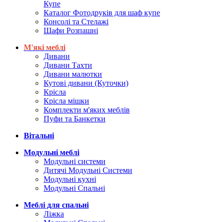
Купе
Каталог Фотодруків для шаф купе
Консолі та Стелажі
Шафи Розпашні
М'які меблі
Дивани
Дивани Тахти
Дивани малютки
Кутові дивани (Куточки)
Крісла
Крісла мішки
Комплекти м'яких меблів
Пуфи та Банкетки
Вітальні
Модульні меблі
Модульні системи
Дитячі Модульні Системи
Модульні кухні
Модульні Спальні
Меблі для спальні
Ліжка