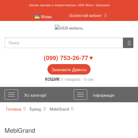
Ласкаво просимо в інтернет-магазин «АБВ Меблі» Запоріжжя
Особистий кабінет
Мова
(099) 753-26-77▼
Замовити Дзвінок
КОШИК
0 товар(ів) - 0 грн
Усі категорії
Інформація
Головна
Бренд
MebiGrand
MebiGrand