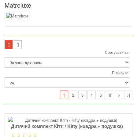
Matroluxe
Сортувати за:
Показати:
1
2
3
4
5
6
>
>|
Дитячий комплект Кітті / Kitty (ковдра + подушка)