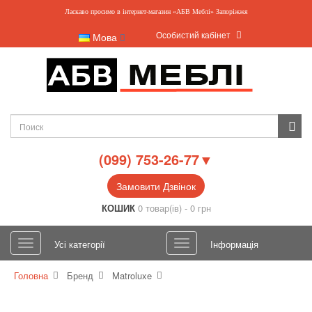
Ласкаво просимо в інтернет-магазин «АБВ Меблі» Запоріжжя
Особистий кабінет
Мова
(099) 753-26-77▼
Замовити Дзвінок
КОШИК
0 товар(ів) - 0 грн
Усі категорії
Інформація
Головна
Бренд
Matroluxe