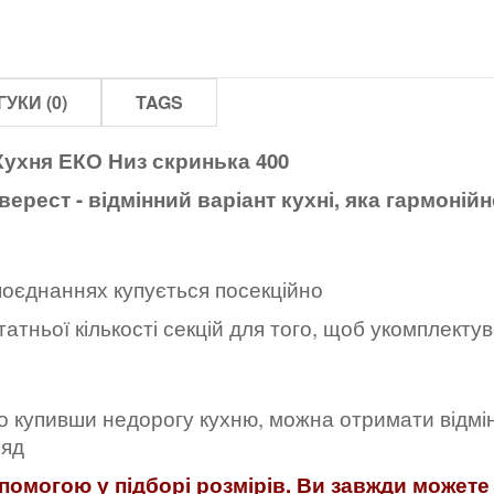
ГУКИ (0)
TAGS
Кухня ЕКО Низ скринька 400
ерест - відмінний варіант кухні, яка гармоній
поєднаннях купується посекційно
атньої кількості секцій для того, щоб укомплектув
 купивши недорогу кухню, можна отримати відмін
ляд
омогою у підборі розмірів. Ви завжди можете