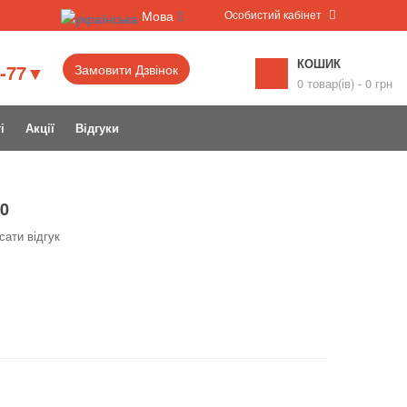
Особистий кабінет
Мова
КОШИК
6-77▼
Замовити Дзвінок
0 товар(ів) - 0 грн
і
Акції
Відгуки
00
сати відгук