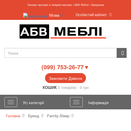
Ласкаво просимо в інтернет-магазин «АБВ Меблі» Запоріжжя
Особистий кабінет
Мова
(099) 753-26-77▼
Замовити Дзвінок
КОШИК
0 товар(ів) - 0 грн
Усі категорії
Інформація
Головна
Бренд
Family-Sleep