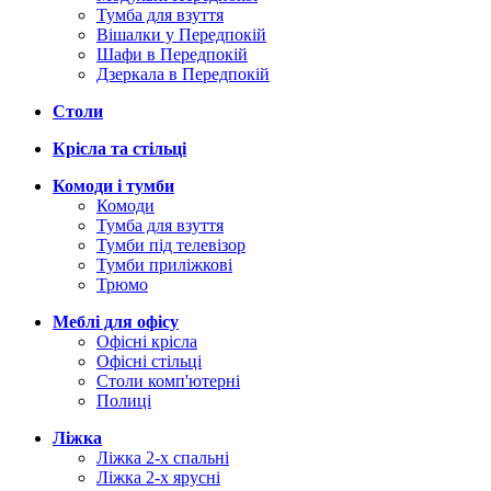
Тумба для взуття
Вішалки у Передпокій
Шафи в Передпокій
Дзеркала в Передпокій
Столи
Крісла та стільці
Комоди і тумби
Комоди
Тумба для взуття
Тумби під телевізор
Тумби приліжкові
Трюмо
Меблі для офісу
Офісні крісла
Офісні стільці
Столи комп'ютерні
Полиці
Ліжка
Ліжка 2-х спальні
Ліжка 2-х ярусні