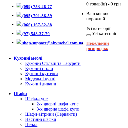
0 товар(ів) - 0 грн
(099) 753-26-77
Ваш кошик
(095) 791-36-59
порожній!
(066) 167-52-88
Усі категорії
Усі категорії
(97) 548-37-70
shop-support@abvmebel.com.ua
Пекельний
розпродаж
Кухонні меблі
Кухонні Стільці та Табурети
Кухонні столи
Кухонні куточки
Модульні кухні
Кухонні дивани
Шафи
Шафи-купе
2-х дверні шафи купе
3-х дверна шафа купе
Шафи-вітрини (Серванти)
Настінні шафки
Пенал