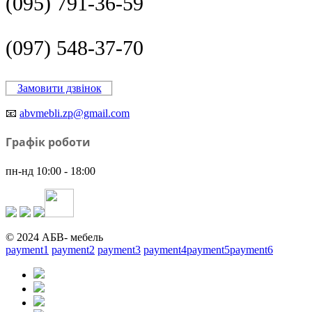
(095) 791-36-59
(097) 548-37-70
Замовити дзвінок
📧
abvmebli.zp@gmail.com
Графік роботи
пн-нд 10:00 - 18:00
© 2024 АБВ- мебель
payment1
payment2
payment3
payment4
payment5
payment6