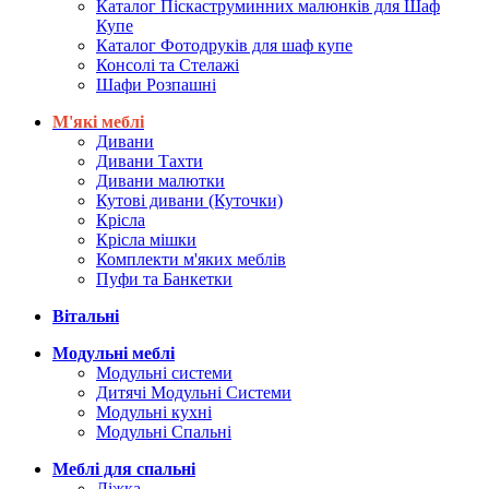
Каталог Піскаструминних малюнків для Шаф
Купе
Каталог Фотодруків для шаф купе
Консолі та Стелажі
Шафи Розпашні
М'які меблі
Дивани
Дивани Тахти
Дивани малютки
Кутові дивани (Куточки)
Крісла
Крісла мішки
Комплекти м'яких меблів
Пуфи та Банкетки
Вітальні
Модульні меблі
Модульні системи
Дитячі Модульні Системи
Модульні кухні
Модульні Спальні
Меблі для спальні
Ліжка