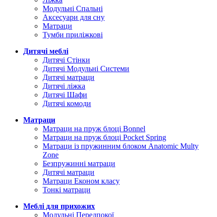
Модульні Спальні
Аксесуари для сну
Матраци
Тумби приліжкові
Дитячі меблі
Дитячі Стінки
Дитячі Модульні Системи
Дитячі матраци
Дитячі ліжка
Дитячі Шафи
Дитячі комоди
Матраци
Матраци на пруж блоці Bonnel
Матраци на пруж блоці Pocket Spring
Матраци із пружинним блоком Anatomic Multy
Zone
Безпружинні матраци
Дитячі матраци
Матраци Економ класу
Тонкі матраци
Меблі для прихожих
Модульні Передпокої