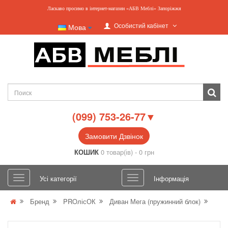
Ласкаво просимо в інтернет-магазин «АБВ Меблі» Запоріжжя
Особистий кабінет
Мова
(099) 753-26-77▼
Замовити Дзвінок
КОШИК
0 товар(ів) - 0 грн
Усі категорії
Інформація
Бренд
PROлісОК
Диван Мега (пружинний блок)