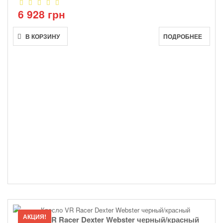
6 928 грн
В КОРЗИНУ
ПОДРОБНЕЕ
АКЦИЯ!
Кресло VR Racer Dexter Webster черный/красный