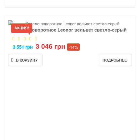
АКЦИЯ!
Кресло поворотное Leonor вельвет светло-серый
3 046 грн
3 551 грн
-14%
В КОРЗИНУ
ПОДРОБНЕЕ