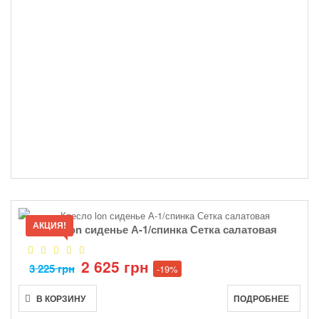
АКЦИЯ!
Кресло lon сиденье А-1/спинка Сетка салатовая
2 625 грн
3 225 грн
-19%
В КОРЗИНУ
ПОДРОБНЕЕ