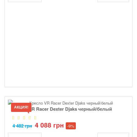
АКЦИЯ!
Кресло VR Racer Dexter Djaks черный/белый
4 088 грн
4 482 грн
-9%