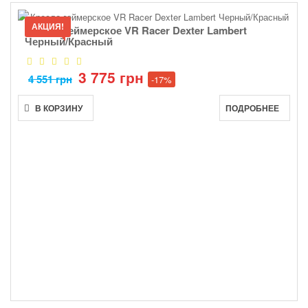
АКЦИЯ!
Кресло геймерское VR Racer Dexter Lambert
Черный/Красный
3 775 грн
4 551 грн
-17%
В КОРЗИНУ
ПОДРОБНЕЕ