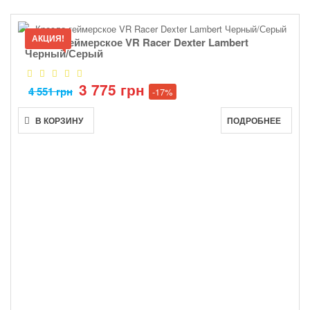
АКЦИЯ!
Кресло геймерское VR Racer Dexter Lambert
Черный/Серый
3 775 грн
4 551 грн
-17%
В КОРЗИНУ
ПОДРОБНЕЕ