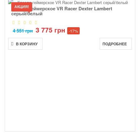
АКЦИЯ!
Кресло геймерское VR Racer Dexter Lambert
серый/белый
3 775 грн
4 551 грн
-17%
В КОРЗИНУ
ПОДРОБНЕЕ