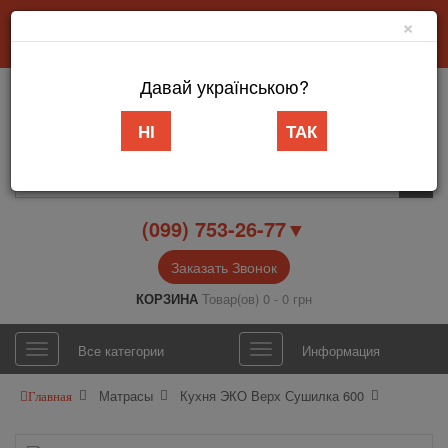
×
Добро пожаловать в интернет-магазин «АБВ Мебель» Запорожье
Личный кабинет
Язык
Давай українською?
НІ
ТАК
(099) 753-26-77▼
Заказать Звонок
КОРЗИНА
Товар(ов) 0 - 0 грн
Все категории
Информация
Матрасы
Кухня ЭКО Верх Сушилка 600
Главная