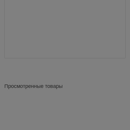
Просмотренные товары
Кухня ЭКО Верх Сушилка 600
1 196 грн