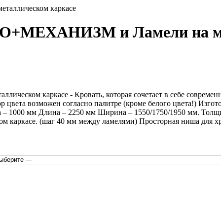
NO+МЕХАНИЗМ и Ламели на ме
ком каркасе - Кровать, которая сочетает в себе современност
вета возможен согласно палитре (кроме белого цвета!) Изготов
а – 1000 мм Длина – 2250 мм Ширина – 1550/1750/1950 мм. Толщ
м каркасе. (шаг 40 мм между ламелями) Просторная ниша для х