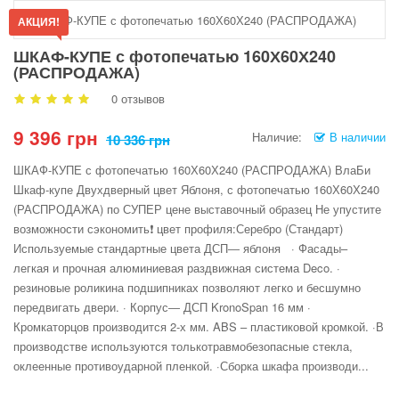
АКЦИЯ!
ШКАФ-КУПЕ с фотопечатью 160Х60Х240
(РАСПРОДАЖА)
0 отзывов
9 396 грн
Наличие:
В наличии
10 336 грн
ШКАФ-КУПЕ с фотопечатью 160Х60Х240 (РАСПРОДАЖА) ВлаБи
Шкаф-купе Двухдверный цвет Яблоня, с фотопечатью 160Х60Х240
(РАСПРОДАЖА) по СУПЕР цене выставочный образец Не упустите
возможности сэкономить❗ цвет профиля:Серебро (Стандарт)
Используемые стандартные цвета ДСП― яблоня · Фасады–
легкая и прочная алюминиевая раздвижная система Deco. ·
резиновые роликина подшипниках позволяют легко и бесшумно
передвигать двери. · Корпус― ДСП KronoSpan 16 мм ·
Кромкаторцов производится 2-х мм. ABS – пластиковой кромкой. ·В
производстве используются толькотравмобезопасные стекла,
оклеенные противоударной пленкой. ·Сборка шкафа производи...