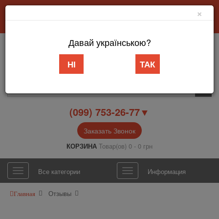
×
Добро пожаловать в интернет-магазин «АБВ Мебель» Запорожье
Личный кабинет
Язык
Давай українською?
НІ
ТАК
(099) 753-26-77▼
Заказать Звонок
КОРЗИНА
Товар(ов) 0 - 0 грн
Все категории
Информация
Отзывы
Главная